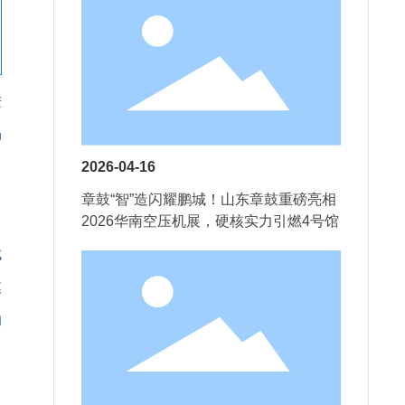
进
局
2026-04-16
章鼓“智”造闪耀鹏城！山东章鼓重磅亮相
2026华南空压机展，硬核实力引燃4号馆
成
模
和